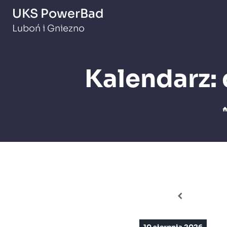
Przejdź
UKS PowerBad
do
Luboń i Gniezno
treści
Kalendarz: