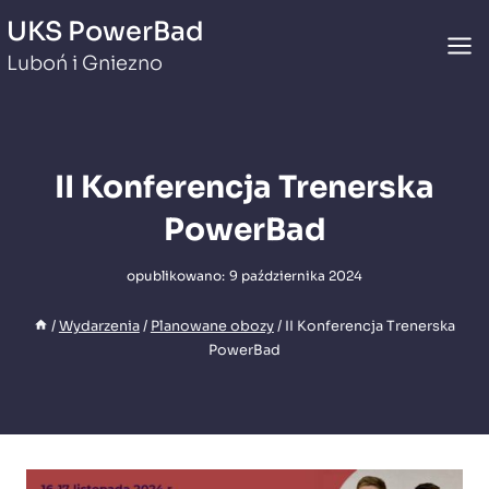
Przejdź
UKS PowerBad
do
Luboń i Gniezno
treści
II Konferencja Trenerska
PowerBad
opublikowano:
9 października 2024
/
Wydarzenia
/
Planowane obozy
/
II Konferencja Trenerska
PowerBad