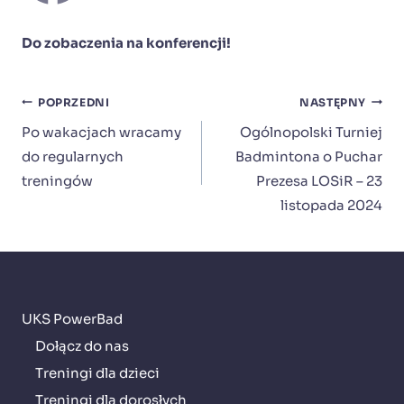
Do zobaczenia na konferencji!
Nawigacja
POPRZEDNI
NASTĘPNY
wpisu
Po wakacjach wracamy
Ogólnopolski Turniej
do regularnych
Badmintona o Puchar
treningów
Prezesa LOSiR – 23
listopada 2024
UKS PowerBad
Dołącz do nas
Treningi dla dzieci
Treningi dla dorosłych