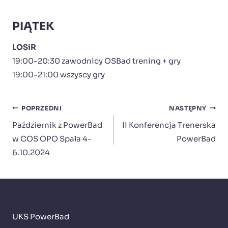
PIĄTEK
LOSiR
19:00-20:30 zawodnicy OSBad trening + gry
19:00-21:00 wszyscy gry
Nawigacja
POPRZEDNI
NASTĘPNY
wpisu
Październik z PowerBad
II Konferencja Trenerska
w COS OPO Spała 4-
PowerBad
6.10.2024
UKS PowerBad