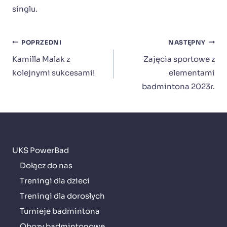
singlu.
Nawigacja
POPRZEDNI
NASTĘPNY
wpisu
Kamilla Malak z
Zajęcia sportowe z
kolejnymi sukcesami!
elementami
badmintona 2023r.
UKS PowerBad
Dołącz do nas
Treningi dla dzieci
Treningi dla dorosłych
Turnieje badmintona
Obozy badmintonowe