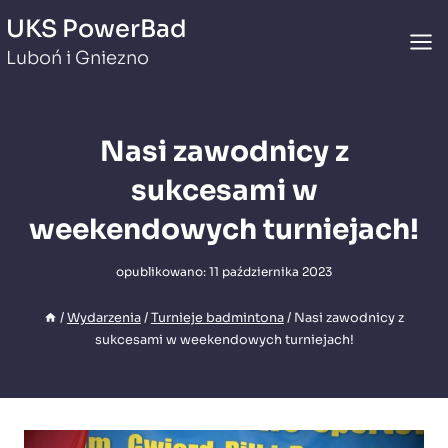
Przejdź
UKS PowerBad
do
Luboń i Gniezno
treści
Nasi zawodnicy z
sukcesami w
weekendowych turniejach!
opublikowano:
11 października 2023
/
Wydarzenia
/
Turnieje badmintona
/
Nasi zawodnicy z
sukcesami w weekendowych turniejach!